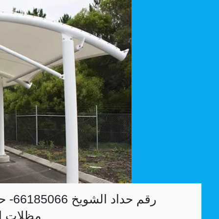
رقم ح
مظلات ا