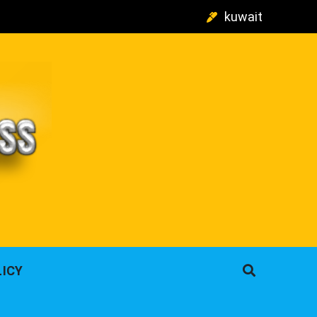
kuwait
م
LICY