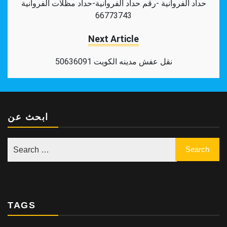
حداد الفروانية -رقم حداد الفروانية-حداد مظلات الفروانية
66773743
Next Article
نقل عفش مدينه الكويت 50636091
ابحث عن
TAGS