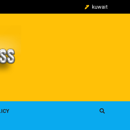
kuwait
م
LICY