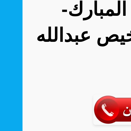
المبارك-
يص عبدالله