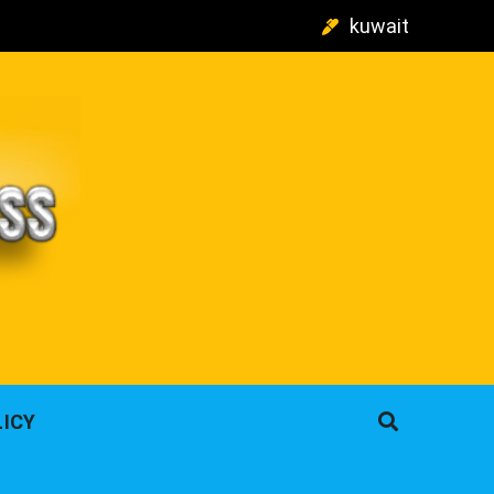
kuwait
م
LICY