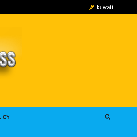
kuwait
م
LICY