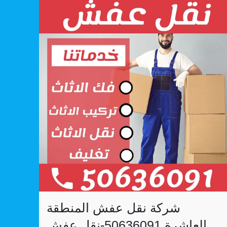
شركة نقل عفش المنطقة
العاشرة 50636091-نقل عفش