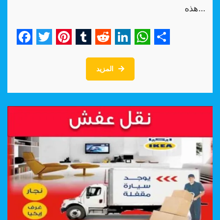
هذه…
Facebook
Twitter
Pinterest
Tumblr
Reddit
LinkedIn
WhatsApp
Share
المزيد