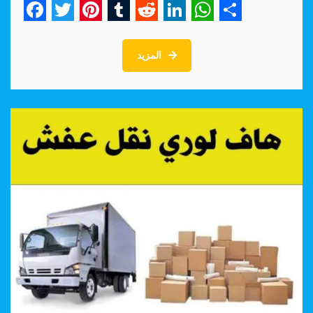
Facebook
Twitter
Pinterest
Tumblr
Reddit
LinkedIn
WhatsApp
Share
المزيد