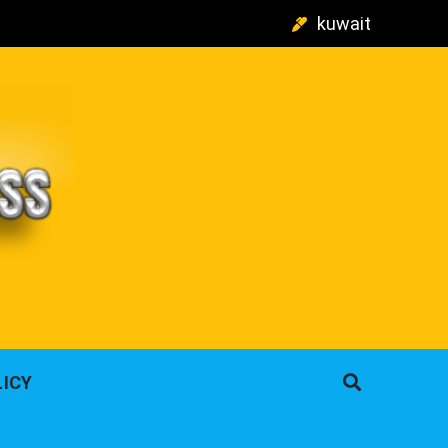
kuwait
م
LICY