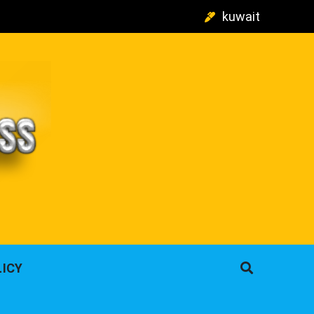
kuwait
م
LICY