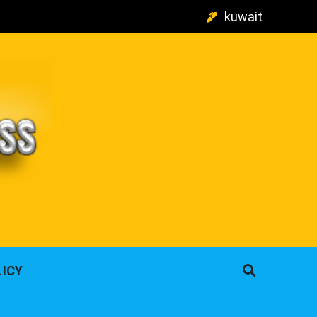
kuwait
م
LICY