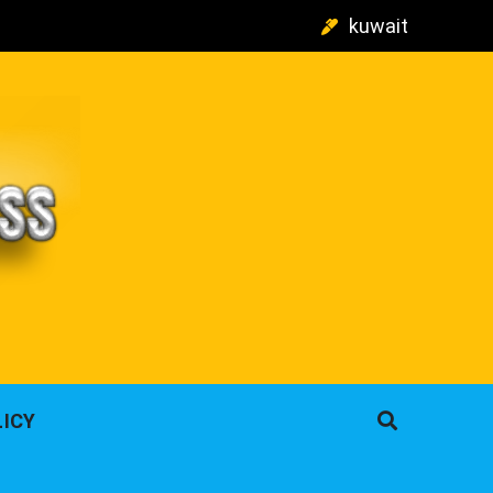
kuwait
م
LICY