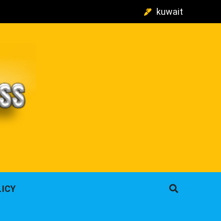
kuwait
م
LICY