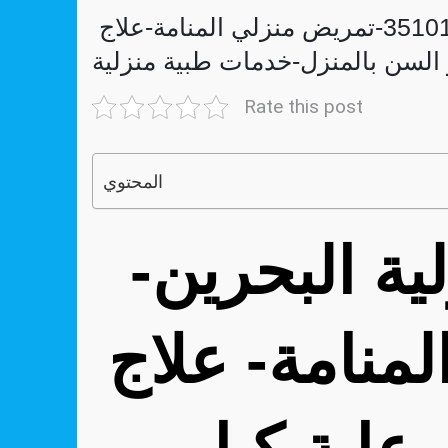
رعاية طبية منزلية البحرين 35101266-تمريض منزلي المنامة-علاج
Rate this post
المحتوي
رعاية طبية منزلية البحرين-
منامة- علاج