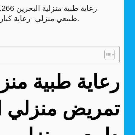
طبيعي منزلي- رعاية كبار السن بالمنزل-خدمات طبية منزلية.
تمريض منزلي ال