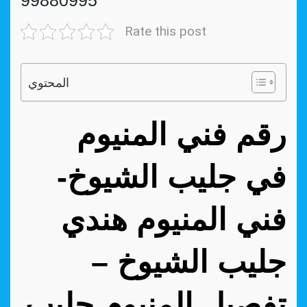
99880995
Rate this post
المحتوي
رقم فني المنيوم
في جليب الشيوخ-
فني المنيوم هندي
جليب الشيوخ –
تفصيل المنيوم جليب