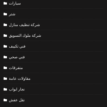
سيارات
شتر
شركة تنظيف منازل
شركة ملوك التسويق
فني تكييف
فني صحي
متفرقات
مقاولات عامة
نجار ابواب
نقل عفش