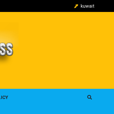
kuwait
م
LICY