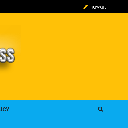
kuwait
م
LICY