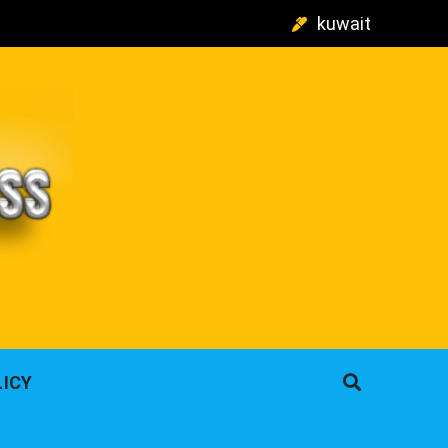
kuwait
م
LICY