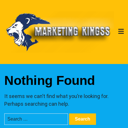
Skip
to
content
marketingkingss.com
ملوك التسويق للدعاية
والاعلان
Nothing Found
It seems we can’t find what you’re looking for.
Perhaps searching can help.
Search
for: